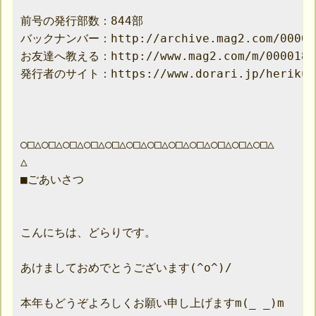
前号の発行部数：844部

バックナンバー：http://archive.mag2.com/000018
お友達へ教える：http://www.mag2.com/m/00001872
発行者のサイト：https://www.dorari.jp/herikuts
○□△○□△○□△○□△○□△○□△○□△○□△○□△○□△○□△○□△

△

■ごあいさつ

こんにちは、どらりです。

あけましておめでとうございます(^o^)/

本年もどうぞよろしくお願い申し上げますm(_ _)m
