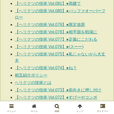
【ヘリクツの技術 Vol.081】●両建て
【ヘリクツの技術 Vol.080】●バッファオーバーフ
ロー
【ヘリクツの技術 Vol.079】●限定放題
【ヘリクツの技術 Vol.078】●相手国を戦場に
【ヘリクツの技術 Vol.077】●定義にこだわる
【ヘリクツの技術 Vol.076】●(スーー)
【ヘリクツの技術 Vol.075】●私じゃないから大丈
夫
【ヘリクツの技術 Vol.074】●ね？
相互紹介ポリシー
ヘリクツの技術とは
【ヘリクツの技術 Vol.073】●前向きに押し付け
【ヘリクツの技術 Vol.072】●すげーやコンボ
【ヘリクツの技術 Vol.071】●知ってるよ
【ヘリクツの技術 Vol.070】●だからなに２
メニュー
ホーム
検索
トップ
サイドバー