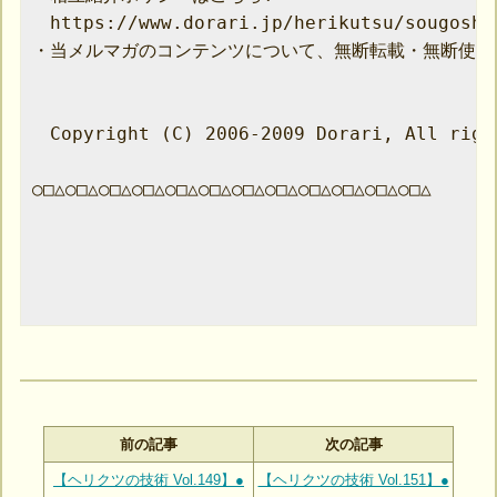
　https://www.dorari.jp/herikutsu/sougoshou
・当メルマガのコンテンツについて、無断転載・無断使用
　Copyright (C) 2006-2009 Dorari, All right
○□△○□△○□△○□△○□△○□△○□△○□△○□△○□△○□△○□△

前の記事
次の記事
【ヘリクツの技術 Vol.149】●
【ヘリクツの技術 Vol.151】●