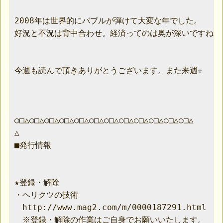
2008年は世界的にバブルが弾けて大変な年でした。

好況と不況は背中合わせ。経済ってのは奥が深いですね。。
今週も読んで頂きありがとうございます。また来週☆

○□△○□△○□△○□△○□△○□△○□△○□△○□△○□△○□△○□△

△

■発行情報

★登録・解除

・ヘリクツの技術

　http://www.mag2.com/m/0000187291.html

　※登録・解除の作業はご自身でお願いいたします。
