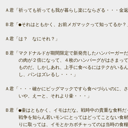
　Ａ君「祈っても祈っても我が暮らし楽にならざる・・・金返
　Ｂ君「●それはともかく、お前メガマックって知ってるか？」
　Ａ君「は？　なにそれ？」

　Ｂ君「マクドナルドが期間限定で新発売したハンバーガーだ
　　　　の肉が２倍になって、４枚のハンバーグがはさまって
　　　　ものだ。しかしあれ、上手に食べるにはテクがいるん
　　　　し、パンはズレるし・・・」

　Ａ君「・・・確かにビッグマックですら食べづらいのに、さ
　　　　いや、えーと、それより壷・・・」

　Ｂ君「●壷はともかく、イモはだな。戦時中の貴重な食料だっ
　　　　戦争を知らん若いモンにとってはどってことない食材
　　　　りに取っては、イモとかカボチャってのは当時の食糧