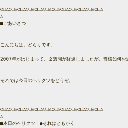
○□△○□△○□△○□△○□△○□△○□△○□△○□△○□△○□△○□△

△

■ごあいさつ

こんにちは、どらりです。

2007年がはじまって、２週間が経過しましたが、皆様如何お
それでは今日のヘリクツをどうぞ。

○□△○□△○□△○□△○□△○□△○□△○□△○□△○□△○□△○□△

△

■本日のヘリクツ　●それはともかく
