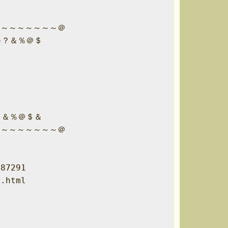
～～～～～～～＠

？＆％＠＄

＆％＠＄＆

～～～～～～～＠

7291

html


