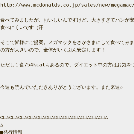
http://www.mcdonalds.co.jp/sales/new/megamac/
食べてみましたが、おいしいんですけど、大きすぎてパンが安
食べにくいです（汗

そこで皆様にご提案。メガマックをさかさまにして食べてみま
の方が大きいので、全体がいくぶん安定します！

ただし１食754kcalもあるので、ダイエット中の方はお気をつけ
今週も読んでいただきありがとうございます。また来週☆

○□△○□△○□△○□△○□△○□△○□△○□△○□△○□△○□△○□△

△

■発行情報
