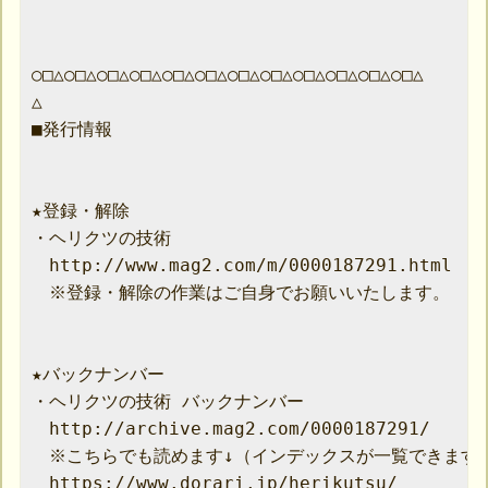
○□△○□△○□△○□△○□△○□△○□△○□△○□△○□△○□△○□△

△

■発行情報

★登録・解除

・ヘリクツの技術

　http://www.mag2.com/m/0000187291.html

　※登録・解除の作業はご自身でお願いいたします。

★バックナンバー

・ヘリクツの技術 バックナンバー

　http://archive.mag2.com/0000187291/

　※こちらでも読めます↓（インデックスが一覧できます）
　https://www.dorari.jp/herikutsu/
