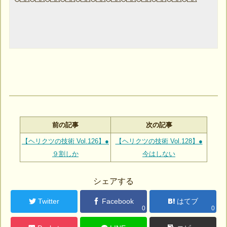
前の記事
次の記事
【ヘリクツの技術 Vol.126】●
【ヘリクツの技術 Vol.128】●
９割しか
今はしない
シェアする
Twitter
Facebook
はてブ
0
0