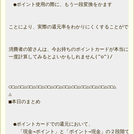
　●ポイント使用の際に、もう一段変換をかます

ことにより、実際の還元率をわかりにくくすることができ
消費者の皆さんは、今お持ちのポイントカードが本当にオ
一度計算してみるとよいかもしれません(^o^)/

○□△○□△○□△○□△○□△○□△○□△○□△○□△○□△○□△○□△

△

■本日のまとめ

　●ポイントカードでの還元において、

　　「現金→ポイント」と「ポイント→現金」の２段階で変