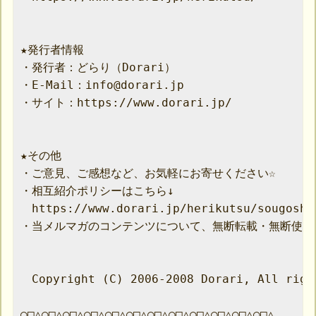
★発行者情報

・発行者：どらり（Dorari）

・E-Mail：info@dorari.jp

・サイト：https://www.dorari.jp/

★その他

・ご意見、ご感想など、お気軽にお寄せください☆

・相互紹介ポリシーはこちら↓

　https://www.dorari.jp/herikutsu/sougoshou
・当メルマガのコンテンツについて、無断転載・無断使用
　Copyright (C) 2006-2008 Dorari, All right
○□△○□△○□△○□△○□△○□△○□△○□△○□△○□△○□△○□△
