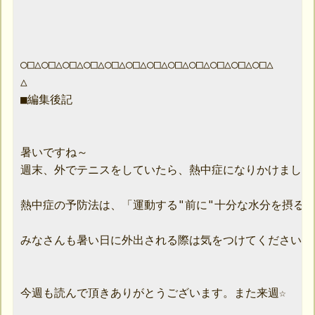
○□△○□△○□△○□△○□△○□△○□△○□△○□△○□△○□△○□△

△

■編集後記

暑いですね～

週末、外でテニスをしていたら、熱中症になりかけました(^
熱中症の予防法は、「運動する"前に"十分な水分を摂る」
みなさんも暑い日に外出される際は気をつけてくださいね。
今週も読んで頂きありがとうございます。また来週☆
