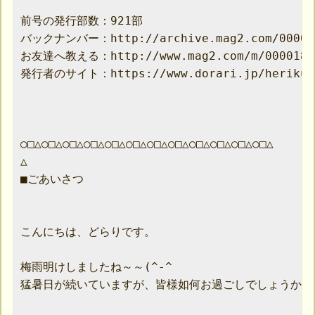
前号の発行部数：921部

バックナンバー：http://archive.mag2.com/000018
お友達へ教える：http://www.mag2.com/m/00001872
発行者のサイト：https://www.dorari.jp/herikuts
○□△○□△○□△○□△○□△○□△○□△○□△○□△○□△○□△○□△

△

■ごあいさつ

こんにちは、どらりです。

梅雨明けしましたね～～(^-^

猛暑日が続いていますが、皆様如何お過ごしでしょうか？
