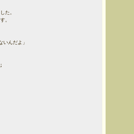
した。

す。

いんだよ」


