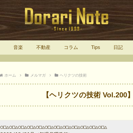
報
音楽
不動産
コラム
Tips
日記
ホーム
メルマガ
ヘリクツの技術
【ヘリクツの技術 Vol.20
○□△○□△○□△○□△○□△○□△○□△○□△○□△○□△○□△○□△
