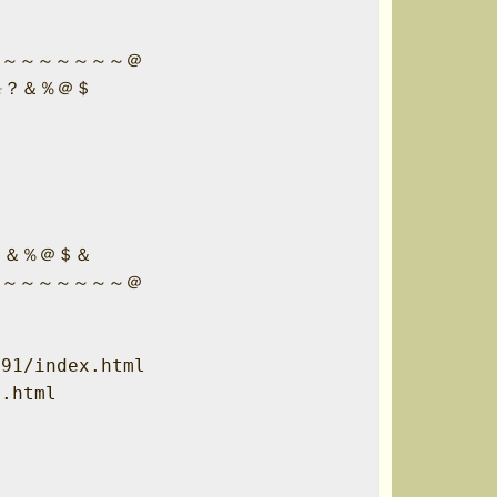
～～～～～～～＠

？＆％＠＄

＆％＠＄＆

～～～～～～～＠

1/index.html

html


