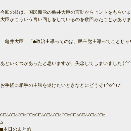
今回の技は、国民新党の亀井大臣の言動からヒントをもらいま
大臣がこういう言い回しをしているのを数回みたことがありま
　亀井大臣：「●政治主導ってのは、民主党主導ってことじゃな
あといくつかあったと思いますが、失念してしまいました(^^;
お手軽に相手の主張を退けたいときなどにどうぞ(^o^)/

○□△○□△○□△○□△○□△○□△○□△○□△○□△○□△○□△○□△

△

■本日のまとめ
