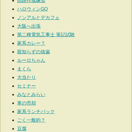
回路作成練習
ハロウィンGO
ノンアルとデカフェ
大阪へ出張
第二種電気工事士 筆記試験
家系カレー？
親知らずの抜歯
ルーロちゃん
まくら
大当たり
セミナー
みなとみらい
車の売却
家系ランチパック
ごく一般的？
豆腐