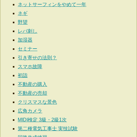
ネットサーフィンをやめて一年
ネギ
野望
レバ刺し
加湿器
セミナー
引き寄せの法則？
スマホ故障
初詣
不動産の購入
不動産の売却
クリスマスな景色
広角カメラ
MIDI検定 3級・2級1次
第二種電気工事士 実技試験