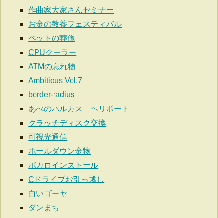
作曲家大家さんセミナー
お金の教養フェスティバル
ペットの葬儀
CPUクーラー
ATMの忘れ物
Ambitious Vol.7
border-radius
あべのハルカス ヘリポート
クラッチディスク交換
可視光通信
ホールダウン金物
ボカロインストール
Cドライブお引っ越し
白いゴーヤ
ダンまち