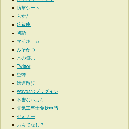
防草シート
らすた
冷蔵庫
初詣
マイホーム
みそかつ
木の跡…
Twitter
空蝉
緑道散歩
Wavesのプラグイン
不審なハガキ
電気工事士免状申請
セミナー
おもてなし？