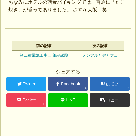
ちなみにホテルの朝食バイキングでは、普通に「たこ
焼き」が盛ってありました。 さすが大阪…笑
前の記事
次の記事
第二種電気工事士 筆記試験
ノンアルとデカフェ
シェアする
Twitter
Facebook
はてブ
0
0
Pocket
LINE
コピー
0