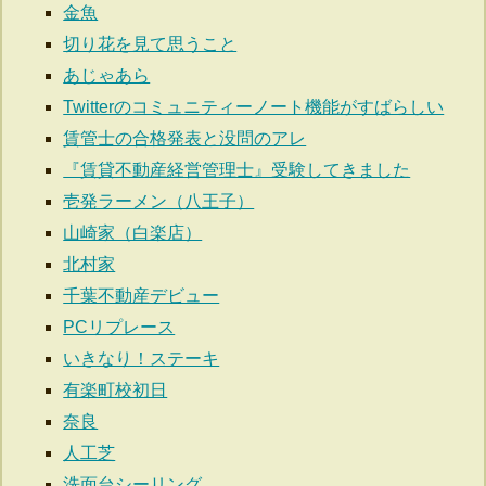
金魚
切り花を見て思うこと
あじゃあら
Twitterのコミュニティーノート機能がすばらしい
賃管士の合格発表と没問のアレ
『賃貸不動産経営管理士』受験してきました
壱発ラーメン（八王子）
山崎家（白楽店）
北村家
千葉不動産デビュー
PCリプレース
いきなり！ステーキ
有楽町校初日
奈良
人工芝
洗面台シーリング