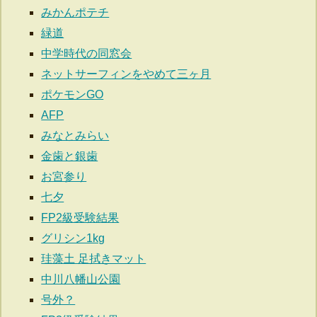
みかんポテチ
緑道
中学時代の同窓会
ネットサーフィンをやめて三ヶ月
ポケモンGO
AFP
みなとみらい
金歯と銀歯
お宮参り
七夕
FP2級受験結果
グリシン1kg
珪藻土 足拭きマット
中川八幡山公園
号外？