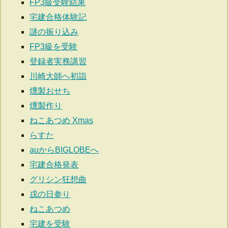
FP3級受験結果
宅建合格体験記
謎の振り込み
FP3級を受験
登録者実務講習
川崎大師へ初詣
燻製おせち
燻製作り
ねこあつめ Xmas
らすた
auからBIGLOBEへ
宅建合格発表
グリシン狂想曲
戌の日参り
ねこあつめ
宅建を受験