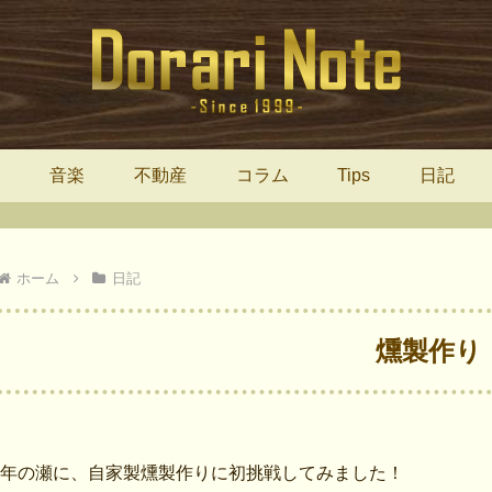
報
音楽
不動産
コラム
Tips
日記
ホーム
日記
燻製作り
年の瀬に、自家製燻製作りに初挑戦してみました！