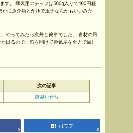
。 燻製用のチップは500g入りで400円程
のほかに魚介類とかゆで玉子なんかもいいみた
、 やってみたら意外と簡単でした。 食材の風
煙が出るので、窓を開けて換気扇を全力で回し
次の記事
燻製おせち
はてブ
0
0