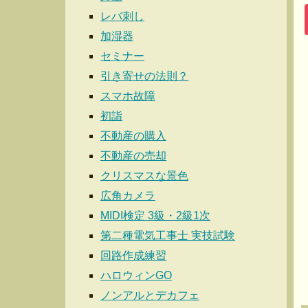
レバ刺し
加湿器
セミナー
引き寄せの法則？
スマホ故障
初詣
不動産の購入
不動産の売却
クリスマスな景色
広角カメラ
MIDI検定 3級・2級1次
第二種電気工事士 実技試験
回路作成練習
ハロウィンGO
ノンアルとデカフェ