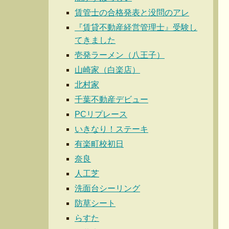
賃管士の合格発表と没問のアレ
『賃貸不動産経営管理士』受験し
てきました
壱発ラーメン（八王子）
山崎家（白楽店）
北村家
千葉不動産デビュー
PCリプレース
いきなり！ステーキ
有楽町校初日
奈良
人工芝
洗面台シーリング
防草シート
らすた