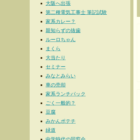
大阪へ出張
第二種電気工事士 筆記試験
家系カレー？
親知らずの抜歯
ルーロちゃん
まくら
大当たり
セミナー
みなとみらい
車の売却
家系ランチパック
ごく一般的？
豆腐
みかんポテチ
緑道
中学時代の同窓会