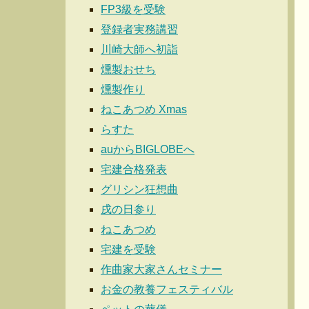
FP3級を受験
登録者実務講習
川崎大師へ初詣
燻製おせち
燻製作り
ねこあつめ Xmas
らすた
auからBIGLOBEへ
宅建合格発表
グリシン狂想曲
戌の日参り
ねこあつめ
宅建を受験
作曲家大家さんセミナー
お金の教養フェスティバル