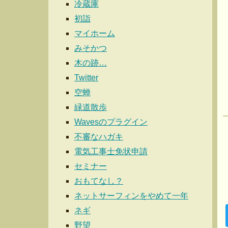
冷蔵庫
初詣
マイホーム
みそかつ
木の跡…
Twitter
空蝉
緑道散歩
Wavesのプラグイン
不審なハガキ
電気工事士免状申請
セミナー
おもてなし？
ネットサーフィンをやめて一年
ネギ
野望