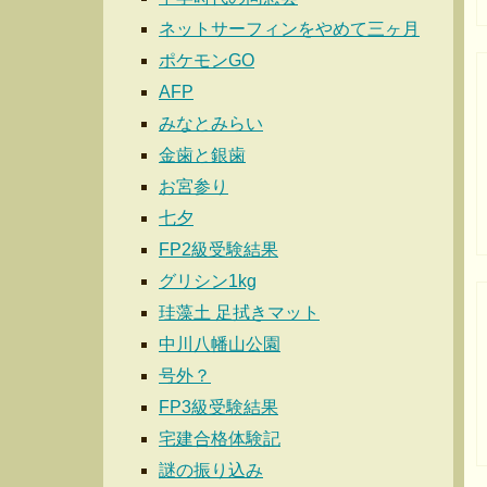
ネットサーフィンをやめて三ヶ月
ポケモンGO
AFP
みなとみらい
金歯と銀歯
お宮参り
七夕
FP2級受験結果
グリシン1kg
珪藻土 足拭きマット
中川八幡山公園
号外？
FP3級受験結果
宅建合格体験記
謎の振り込み