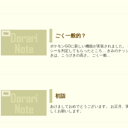
日記
ごく一般的？
ポケモンGOに新しい機能が実装されました。 チー
シーを判定してもらったところ… きみのナッシーは、全体的になかなか活躍が難しそうだ。 特筆すべ
きは、こうげきの高さ。 ごく一般...
日記
初詣
あけましておめでとうございます。 お正月、実家に帰ったおりに初詣へ行ってきました。 今年もよろ
しくお願いします。