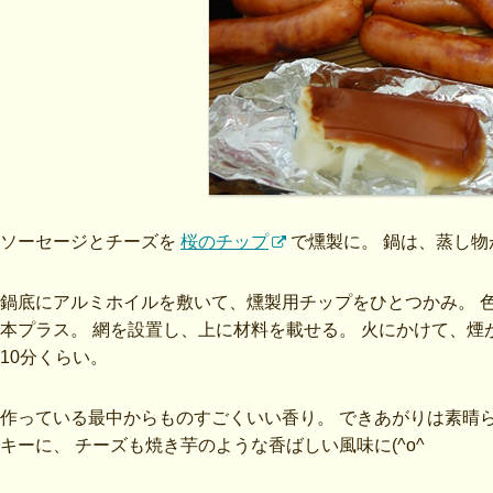
ソーセージとチーズを
桜のチップ
で燻製に。 鍋は、蒸し
鍋底にアルミホイルを敷いて、燻製用チップをひとつかみ。 
本プラス。 網を設置し、上に材料を載せる。 火にかけて、煙
10分くらい。
作っている最中からものすごくいい香り。 できあがりは素晴
キーに、 チーズも焼き芋のような香ばしい風味に(^o^