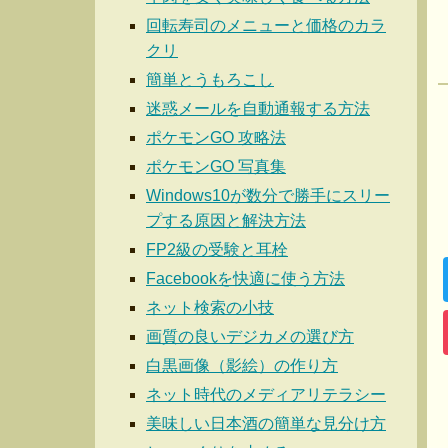
回転寿司のメニューと価格のカラ
クリ
簡単とうもろこし
迷惑メールを自動通報する方法
ポケモンGO 攻略法
ポケモンGO 写真集
Windows10が数分で勝手にスリー
プする原因と解決方法
FP2級の受験と耳栓
Facebookを快適に使う方法
ネット検索の小技
画質の良いデジカメの選び方
白黒画像（影絵）の作り方
ネット時代のメディアリテラシー
美味しい日本酒の簡単な見分け方