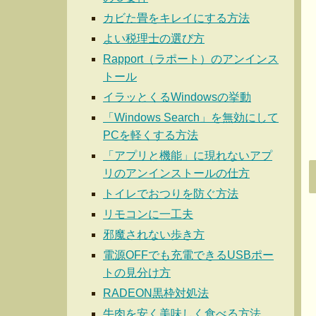
カビた畳をキレイにする方法
よい税理士の選び方
Rapport（ラポート）のアンインス
トール
イラッとくるWindowsの挙動
「Windows Search」を無効にして
PCを軽くする方法
「アプリと機能」に現れないアプ
リのアンインストールの仕方
トイレでおつりを防ぐ方法
リモコンに一工夫
邪魔されない歩き方
電源OFFでも充電できるUSBポー
トの見分け方
RADEON黒枠対処法
牛肉を安く美味しく食べる方法