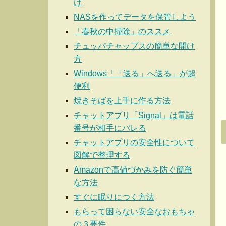
け
NASを作ってデータを保管しよう
「春秋の中掃除」のススメ
チュッパチャップスの簡単な開け
方
Windows「「送る」へ送る」が超
便利
焼きそばを上手に作る方法
チャットアプリ「Signal」は電話
番号が相手にバレる
チャットアプリの安全性について
図解で整理する
Amazonで高値づかみを防ぐ簡単
な方法
すぐに眠りにつく方法
もらって困らない安全なおもちゃ
の３要件