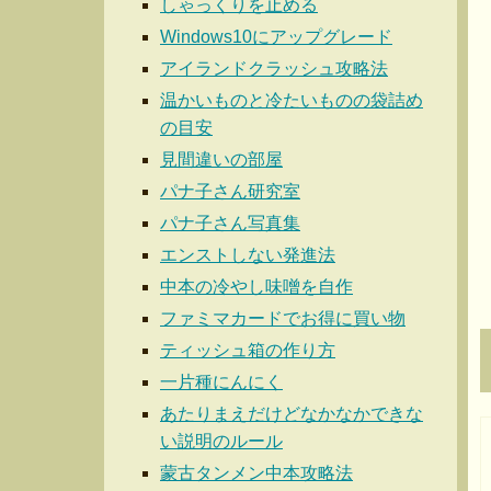
しゃっくりを止める
Windows10にアップグレード
アイランドクラッシュ攻略法
温かいものと冷たいものの袋詰め
の目安
見間違いの部屋
パナ子さん研究室
パナ子さん写真集
エンストしない発進法
中本の冷やし味噌を自作
ファミマカードでお得に買い物
ティッシュ箱の作り方
一片種にんにく
あたりまえだけどなかなかできな
い説明のルール
蒙古タンメン中本攻略法