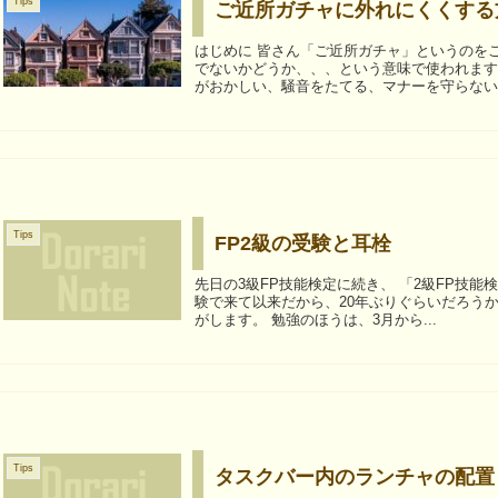
Tips
ご近所ガチャに外れにくくする
はじめに 皆さん「ご近所ガチャ」というのをご存知でしょうか。 近所の人がいい人かどうか、変な人
でないかどうか、、、という意味で使われます。 ご近所ガチャに外れるということは、近隣に
がおかしい、騒音をたてる、マナーを守らない、
Tips
FP2級の受験と耳栓
先日の3級FP技能検定に続き、 「2級FP技能検定」 を受験し
験で来て以来だから、20年ぶりぐらいだろう
がします。 勉強のほうは、3月から...
Tips
タスクバー内のランチャの配置