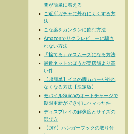
間が簡単に増える
ご近所ガチャに外れにくくする方
法
こな薬をカンタンに飲む方法
Amazonでサクラレビューに騙さ
れない方法
「捨てる」がスムーズになる方法
最近ネットのほうが実店舗より高
い件
【超簡単】イスの脚カバーが外れ
なくなる方法【決定版】
モバイルSuicaのオートチャージで
期限更新ができずにハマった件
ディスプレイの解像度とサイズの
選び方
【DIY】ハンガーフックの取り付