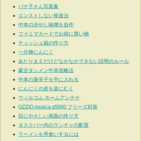
パナ子さん写真集
エンストしない発進法
中本の冷やし味噌を自作
ファミマカードでお得に買い物
ティッシュ箱の作り方
一片種にんにく
あたりまえだけどなかなかできない説明のルール
蒙古タンメン中本攻略法
中本の唐辛子を手に入れる
にんにくの皮を楽にむく
ウィルコム ホームアンテナ
OZZIO musica α5000 フリーズ対策
目にやさしい画面の作り方
タスクバー内のランチャの配置
ラーメンを早食いするには