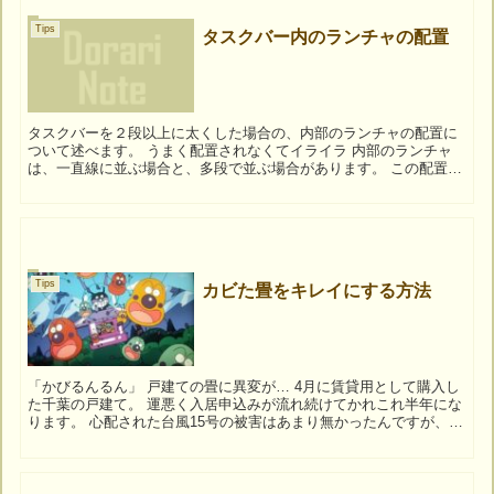
Tips
タスクバー内のランチャの配置
タスクバーを２段以上に太くした場合の、内部のランチャの配置に
ついて述べます。 うまく配置されなくてイライラ 内部のランチャ
は、一直線に並ぶ場合と、多段で並ぶ場合があります。 この配置、
うまく切り替わらなくてイライラすることはありません...
Tips
カビた畳をキレイにする方法
「かびるんるん」 戸建ての畳に異変が… 4月に賃貸用として購入し
た千葉の戸建て。 運悪く入居申込みが流れ続けてかれこれ半年にな
ります。 心配された台風15号の被害はあまり無かったんですが、
和室の畳が・・・ 赤...