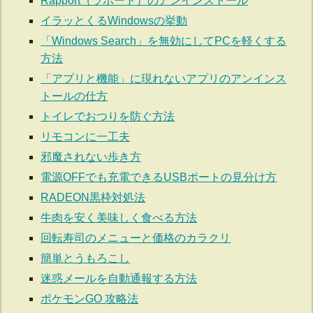
Rapport（ラポート）のアンインストール
イラッとくるWindowsの挙動
「Windows Search」を無効にしてPCを軽くする
方法
「アプリと機能」に現れないアプリのアンインス
トールの仕方
トイレでおつりを防ぐ方法
リモコンに一工夫
邪魔されない歩き方
電源OFFでも充電できるUSBポートの見分け方
RADEON黒枠対処法
牛肉を安く美味しく食べる方法
回転寿司のメニューと価格のカラクリ
簡単とうもろこし
迷惑メールを自動通報する方法
ポケモンGO 攻略法