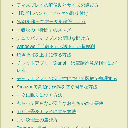
ディスプレイの解像度とサイズの選び方
【DIY】ハンガーフックの取り付け
NASを作ってデータを保管しよう
「春秋の中掃除」のススメ
チュッパチャップスの簡単な開け方
Windows「「送る」へ送る」が超便利
焼きそばを上手に作る方法
チャットアプリ「Signal」は電話番号が相手にバ
レる
チャットアプリの安全性について図解で整理する
Amazonで高値づかみを防ぐ簡単な方法
すぐに眠りにつく方法
もらって困らない安全なおもちゃの３要件
カビた畳をキレイにする方法
よい税理士の選び方