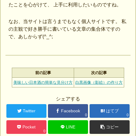
たことを心がけて、 上手に利用したいものですね。
なお、当サイトは言うまでもなく個人サイトです。 私
の主観で好き勝手に書いている文章の集合体ですの
で、あしからず(^_^;
前の記事
次の記事
美味しい日本酒の簡単な見分け方
白黒画像（影絵）の作り方
シェアする
Twitter
Facebook
はてブ
0
0
Pocket
LINE
コピー
0