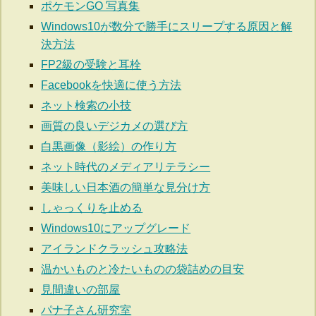
ポケモンGO 写真集
Windows10が数分で勝手にスリープする原因と解
決方法
FP2級の受験と耳栓
Facebookを快適に使う方法
ネット検索の小技
画質の良いデジカメの選び方
白黒画像（影絵）の作り方
ネット時代のメディアリテラシー
美味しい日本酒の簡単な見分け方
しゃっくりを止める
Windows10にアップグレード
アイランドクラッシュ攻略法
温かいものと冷たいものの袋詰めの目安
見間違いの部屋
パナ子さん研究室