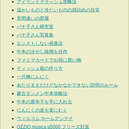
アイランドクラッシュ攻略法
温かいものと冷たいものの袋詰めの目安
見間違いの部屋
パナ子さん研究室
パナ子さん写真集
エンストしない発進法
中本の冷やし味噌を自作
ファミマカードでお得に買い物
ティッシュ箱の作り方
一片種にんにく
あたりまえだけどなかなかできない説明のルール
蒙古タンメン中本攻略法
中本の唐辛子を手に入れる
にんにくの皮を楽にむく
ウィルコム ホームアンテナ
OZZIO musica α5000 フリーズ対策