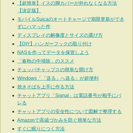
【超簡単】イスの脚カバーが外れなくなる方法
【決定版】
モバイルSuicaのオートチャージで期限更新ができ
ずにハマった件
ディスプレイの解像度とサイズの選び方
【DIY】ハンガーフックの取り付け
NASを作ってデータを保管しよう
「春秋の中掃除」のススメ
チュッパチャップスの簡単な開け方
Windows「「送る」へ送る」が超便利
焼きそばを上手に作る方法
チャットアプリ「Signal」は電話番号が相手にバ
レる
チャットアプリの安全性について図解で整理する
Amazonで高値づかみを防ぐ簡単な方法
すぐに眠りにつく方法