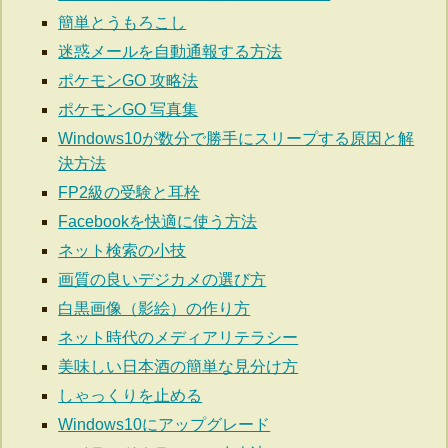
簡単とうもろこし
迷惑メールを自動通報する方法
ポケモンGO 攻略法
ポケモンGO 写真集
Windows10が数分で勝手にスリープする原因と解
決方法
FP2級の受験と耳栓
Facebookを快適に使う方法
ネット検索の小技
画質の良いデジカメの選び方
白黒画像（影絵）の作り方
ネット時代のメディアリテラシー
美味しい日本酒の簡単な見分け方
しゃっくりを止める
Windows10にアップグレード