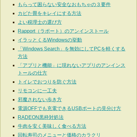
もらって困らない安全なおもちゃの３要件
カビた畳をキレイにする方法
よい税理士の選び方
Rapport（ラポート）のアンインストール
イラッとくるWindowsの挙動
「Windows Search」を無効にしてPCを軽くする
方法
「アプリと機能」に現れないアプリのアンインス
トールの仕方
トイレでおつりを防ぐ方法
リモコンに一工夫
邪魔されない歩き方
電源OFFでも充電できるUSBポートの見分け方
RADEON黒枠対処法
牛肉を安く美味しく食べる方法
回転寿司のメニューと価格のカラクリ