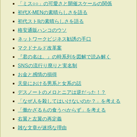
「ミス○○」の可愛さと開催スケールの関係
初代X-MENの素晴らしさを語る
初代ストIIの素晴らしさを語る
格安通販ハンコのウソ
ネットワークビジネス勧誘の手口
マクドナルド改革案
『君の名は。』の時系列を図解で読み解く
SNSの流行り廃りと実名制
お金と感情の損得
天皇における男系と女系の話
デスノートのメロとニアは逆だった！？
「なぜ人を殺してはいけないのか？」を考える
「働かざるもの食うべからず」を考える
右翼と左翼の再定義
雑な文章が迷惑な理由