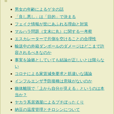
男女の年齢によるゲタの話
「良し悪し」は「目的」で決まる
フェイク情報が世にあふれる理由と対策
マルハラ問題（文末に丸）に関する一考察
エスカレーターで片側を空けることの合理性
輸送中の外箱ダンボールのダメージはどこまで許
容されるべきなのか
事実を論拠としていても結論が正しいとは限らな
い
コロナによる家賃減免要求と筋違いな議論
インフルエンザ予防接種は意味がないのか
幽体離脱で「上から自分が見える」というのは本
当か？
ヤカラ系居酒屋によるプチぼったくり
納豆の温度管理とチロシンについて