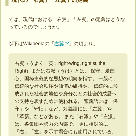
現代の「右翼」「左翼」の定義
では、現代における「右翼」「左翼」の定義はどうな
っているのでしょうか。
以下はWikipediaの「
右翼
」の項より。
右翼（うよく、英：right-wing, rightist, the
Right）または右派（うは）とは、 保守、愛国
心、国粋主義的な思想の傾向を指す。 一般に、
伝統的な社会秩序や価値の維持や、 伝統的に形
成された社会的地位や身分などの社会的成層へ
の支持を表すために使われる。 類義語には「保
守」や「守旧」など、対義語には「左翼」や
「革新」などがある。 また「右派」や「左派」
は、各集団や勢力の内部で、 更に相対的に
「右」「左」を示す場合にも使用されている。