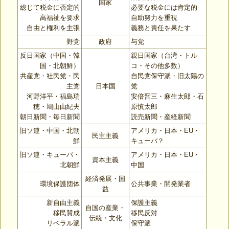
国家
総じて税金に否定的
必要な税金には肯定的
高福祉を要求
自助努力を重視
自由と権利を主張
義務と責任を果たす
野党
政府
与党
反日国家（中国・韓
親日国家（台湾・トル
国・北朝鮮）
コ・その他多数）
共産党・社民党・民
自民党保守派・旧太陽の
主党
日本国
党
河野洋平・福島瑞
安倍晋三・麻生太郎・石
穂・鳩山由紀夫
原慎太郎
朝日新聞・毎日新聞
読売新聞・産経新聞
旧ソ連・中国・北朝
アメリカ・日本・EU・
民主主義
鮮
キューバ？
旧ソ連・キューバ・
アメリカ・日本・EU・
資本主義
北朝鮮
中国
経済発展・国
環境保護団体
公共事業・開発業者
益
新自由主義
保護主義
自国の産業・
移民賛成
移民反対
伝統・文化
リベラル派
保守派