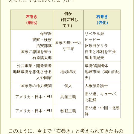
何か
左巻き
右巻き
（何に対し
（弱化）
（強化）
て？）
保守派
リベラル派
警察・検察
ヒッピー
国家の無い平坦
治安部隊
反政府ゲリラ
な世界
国家に忠誠を誓う
自由と権利を主張
石原慎太郎
鳩山由紀夫
公共事業・開発業者
環境保護団体
地球環境を悪化させる
地球環境
地球市民（鳩山由紀
人や国家
夫）
国家等の権力機関
個人
人権派弁護士
旧ソ連、キューバ、
アメリカ・日本・EU
共産主義
北朝鮮
旧ソ連・中国・北朝
アメリカ・日本・EU
独裁主義
鮮
このように、今まで「右巻き」と考えられてきたもの