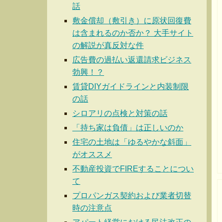
話
敷金償却（敷引き）に原状回復費
は含まれるのか否か？ 大手サイト
の解説が真反対な件
広告費の過払い返還請求ビジネス
勃興！？
賃貸DIYガイドラインと内装制限
の話
シロアリの点検と対策の話
「持ち家は負債」は正しいのか
住宅の土地は「ゆるやかな斜面」
がオススメ
不動産投資でFIREすることについ
て
プロパンガス契約および業者切替
時の注意点