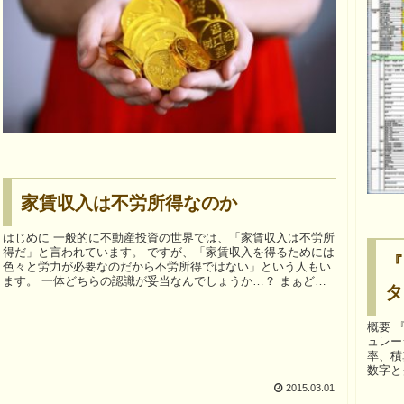
家賃収入は不労所得なのか
はじめに 一般的に不動産投資の世界では、「家賃収入は不労所
得だ」と言われています。 ですが、「家賃収入を得るためには
『
色々と労力が必要なのだから不労所得ではない」という人もい
ます。 一体どちらの認識が妥当なんでしょうか…？ まぁどっ
タ
ちで...
概要 『収支一発！不動産投資Pro』は、収益不動産の収支シミ
ュレーションツ
率、積
数字と
ト...
2015.03.01