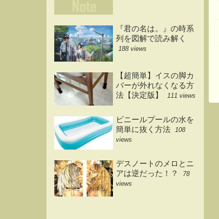
『君の名は。』の時系
列を図解で読み解く
188 views
【超簡単】イスの脚カ
バーが外れなくなる方
法【決定版】
111 views
ビニールプールの水を
簡単に抜く方法
108
views
デスノートのメロとニ
アは逆だった！？
78
views