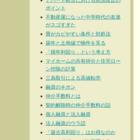
アパート経営における民法改正の
ポイント
不動産屋になった中学時代の友達
がスゴすぎた
畳がカビやすい条件と対処法
築年と土地値で物件を見る
「積年利回り」という考え方
マイホームの共有持分と住宅ロー
ン控除の計算
三為取引による高値転売
融資のキホン
仲介手数料とは
契約解除時の仲介手数料の話
個人融資と法人融資
法人融資のウラ話
「築古高利回り」はお得なのか