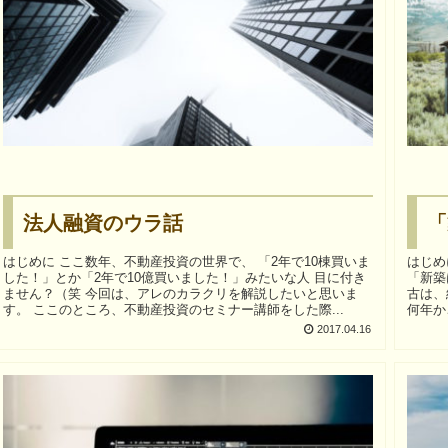
法人融資のウラ話
「
はじめに ここ数年、不動産投資の世界で、 「2年で10棟買いま
はじめに 「築古の高利回り物件は本当に
した！」とか「2年で10億買いました！」みたいな人 目に付き
「新築
ません？（笑 今回は、アレのカラクリを解説したいと思いま
古は、結局
す。 ここのところ、不動産投資のセミナー講師をした際...
何年か
ふ...
2017.04.16