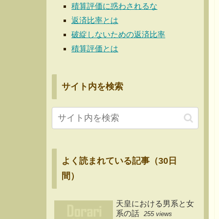
積算評価に惑わされるな
返済比率とは
破綻しないための返済比率
積算評価とは
サイト内を検索
よく読まれている記事（30日
間）
天皇における男系と女
系の話
255 views