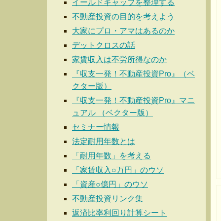
イールドギャップを整理する
不動産投資の目的を考えよう
大家にプロ・アマはあるのか
デットクロスの話
家賃収入は不労所得なのか
『収支一発！不動産投資Pro』（ベ
クター版）
『収支一発！不動産投資Pro』マニ
ュアル （ベクター版）
セミナー情報
法定耐用年数とは
「耐用年数」を考える
「家賃収入○万円」のウソ
「資産○億円」のウソ
不動産投資リンク集
返済比率利回り計算シート