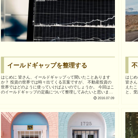
イールドギャップを整理する
不
はじめに 皆さん、イールドギャップって聞いたことあります
はじめに 世の中、不動産投資が大流行（？
か？ 投資の世界では時々出てくる言葉ですが、 不動産投資の
皆さん
世界ではどのように使っていけばよいのでしょうか。 今回はこ
えたことは
のイールドギャップの定義について整理してみたいと思いま
と、受
す。 ...
...
2016.07.09