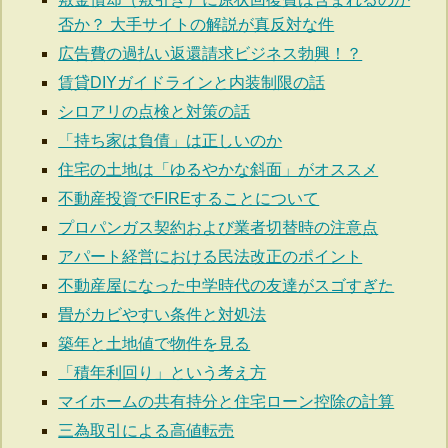
否か？ 大手サイトの解説が真反対な件
広告費の過払い返還請求ビジネス勃興！？
賃貸DIYガイドラインと内装制限の話
シロアリの点検と対策の話
「持ち家は負債」は正しいのか
住宅の土地は「ゆるやかな斜面」がオススメ
不動産投資でFIREすることについて
プロパンガス契約および業者切替時の注意点
アパート経営における民法改正のポイント
不動産屋になった中学時代の友達がスゴすぎた
畳がカビやすい条件と対処法
築年と土地値で物件を見る
「積年利回り」という考え方
マイホームの共有持分と住宅ローン控除の計算
三為取引による高値転売