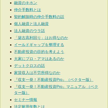
融資のキホン
仲介手数料とは
契約解除時の仲介手数料の話
個人融資と法人融資
法人融資のウラ話
「築古高利回り」はお得なのか
イールドギャップを整理する
不動産投資の目的を考えよう
大家にプロ・アマはあるのか
デットクロスの話
家賃収入は不労所得なのか
『収支一発！不動産投資Pro』（ベクター版）
『収支一発！不動産投資Pro』マニュアル （ベク
ター版）
セミナー情報
法定耐用年数とは