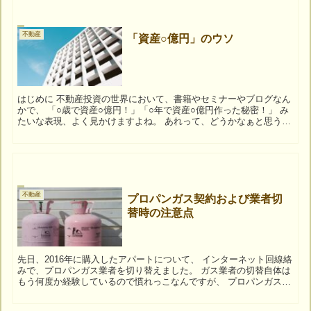
不動産
「資産○億円」のウソ
はじめに 不動産投資の世界において、書籍やセミナーやブログなん
かで、 「○歳で資産○億円！」「○年で資産○億円作った秘密！」 み
たいな表現、よく見かけますよね。 あれって、どうかなぁと思うん
ですよね。 まぁ「目を引くキャッチフレーズ...
不動産
プロパンガス契約および業者切
替時の注意点
先日、2016年に購入したアパートについて、 インターネット回線絡
みで、プロパンガス業者を切り替えました。 ガス業者の切替自体は
もう何度か経験しているので慣れっこなんですが、 プロパンガス業
界って過当競争で、 他業者に切り替えられにく...