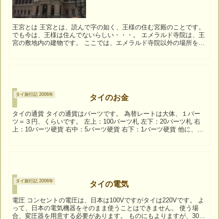
王宮とは 王宮とは、読んで字の如く、王様の住む宮殿のことです。
でも今は、王様は住んでないらしい・・・。 エメラルド寺院は、王
宮の敷地内の建物です。 ここでは、エメラルド寺院以外の場所を少
し紹介します。 王宮へ 宮殿前の庭。...
タイ旅行記 2006年
タイのお金
タイの通貨 タイの通貨はバーツです。 為替レートは大体、１バー
ツ＝３円、くらいです。 左上：100バーツ札 左下：20バーツ札 右
上：10バーツ硬貨 右中：5バーツ硬貨 右下：1バーツ硬貨 他に、50,
300, 500,...
タイ旅行記 2006年
タイの電気
電圧 コンセントの電圧は、日本は100Vですがタイは220Vです。 よ
って、日本の電気機器をそのまま使うことはできません。 使う場
合、変圧器を用意する必要があります。 ものにもよりますが、3000