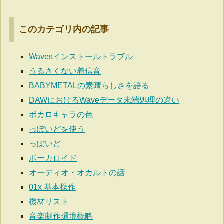
このカテゴリ内の記事
Wavesインストールトラブル
うるさくない着信音
BABYMETALの素晴らしさを語る
DAWにおけるWaveデータ末端処理の違い
ボカロキャラの色
っぽいどを使う
っぽいど
ボーカロイド
オーディオ・オカルトの話
01x 基本操作
機材リスト
音楽制作環境概略