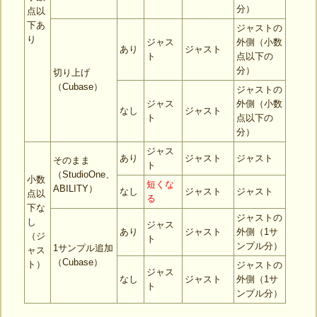
分）
点以
下あ
ジャストの
り
ジャス
外側（小数
あり
ジャスト
ト
点以下の
分）
切り上げ
（Cubase）
ジャストの
ジャス
外側（小数
なし
ジャスト
ト
点以下の
分）
ジャス
あり
ジャスト
ジャスト
そのまま
ト
（StudioOne、
小数
短くな
ABILITY）
なし
ジャスト
ジャスト
点以
る
下な
ジャストの
し
ジャス
あり
ジャスト
外側（1サ
（ジ
ト
ンプル分）
1サンプル追加
ャス
（Cubase）
ト）
ジャストの
ジャス
なし
ジャスト
外側（1サ
ト
ンプル分）