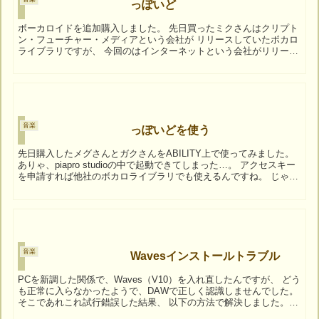
っぽいど
ボーカロイドを追加購入しました。 先日買ったミクさんはクリプト
ン・フューチャー・メディアという会社が リリースしていたボカロ
ライブラリですが、 今回のはインターネットという会社がリリース
したもの。 DAWのSSWやABILITYを作ってい...
音楽
っぽいどを使う
先日購入したメグさんとガクさんをABILITY上で使ってみました。
ありゃ、piapro studioの中で起動できてしまった…。 アクセスキー
を申請すれば他社のボカロライブラリでも使えるんですね。 じゃあ
VOCALOID Ed...
音楽
Wavesインストールトラブル
PCを新調した関係で、Waves（V10）を入れ直したんですが、 どう
も正常に入らなかったようで、DAWで正しく認識しませんでした。
そこであれこれ試行錯誤した結果、 以下の方法で解決しました。
Wavesのプラグインをアンインスト...