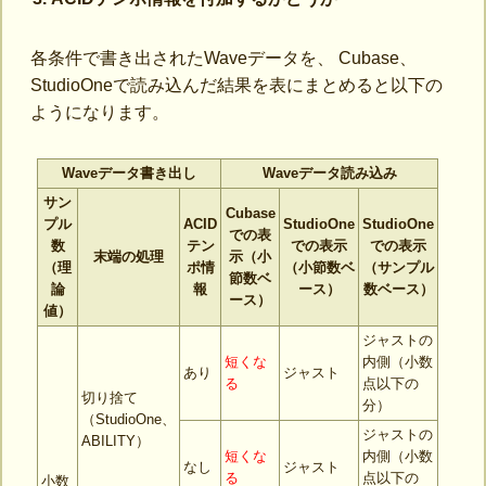
各条件で書き出されたWaveデータを、 Cubase、
StudioOneで読み込んだ結果を表にまとめると以下の
ようになります。
Waveデータ書き出し
Waveデータ読み込み
サン
Cubase
プル
ACID
StudioOne
StudioOne
での表
数
テン
での表示
での表示
末端の処理
示（小
（理
ポ情
（小節数ベ
（サンプル
節数ベ
論
報
ース）
数ベース）
ース）
値）
ジャストの
短くな
内側（小数
あり
ジャスト
る
点以下の
切り捨て
分）
（StudioOne、
ジャストの
ABILITY）
短くな
内側（小数
なし
ジャスト
る
点以下の
小数