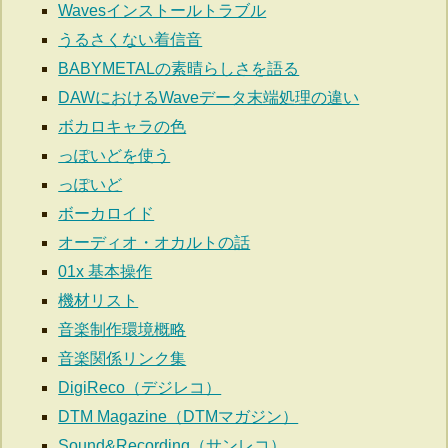
Wavesインストールトラブル
うるさくない着信音
BABYMETALの素晴らしさを語る
DAWにおけるWaveデータ末端処理の違い
ボカロキャラの色
っぽいどを使う
っぽいど
ボーカロイド
オーディオ・オカルトの話
01x 基本操作
機材リスト
音楽制作環境概略
音楽関係リンク集
DigiReco（デジレコ）
DTM Magazine（DTMマガジン）
Sound&Recording（サンレコ）