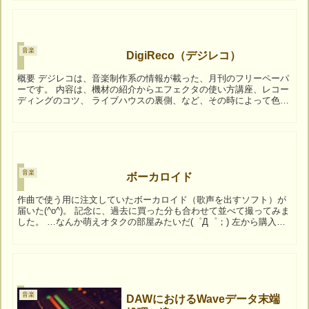
音楽
DigiReco（デジレコ）
概要 デジレコは、音楽制作系の情報が載った、月刊のフリーペーパ
ーです。 内容は、機材の紹介からエフェクタの使い方講座、レコー
ディングのコツ、 ライブハウスの裏側、など、その時によって色々
な記事があります。 欄外にも用語解説やら日記やら...
音楽
ボーカロイド
作曲で使う用に注文していたボーカロイド（歌声を出すソフト）が
届いた(^o^)。 記念に、過去に買った分も合わせて並べて撮ってみま
した。 …なんか萌えオタクの部屋みたいだ(゜Д゜；) 左から購入順
に、MEIKO（V1）、初音ミク（...
音楽
DAWにおけるWaveデータ末端