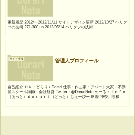
更新履歴 2012年 2012/11/11 サイトデザイン更新 2012/10/27 ヘリク
ツの技術 271-300 up 2012/05/14 ヘリクツの技術...
サイト情報
管理人プロフィール
自己紹介 ＨＮ：どらり / Dorari 仕事：作曲家・アパート大家・不動
産スクール講師・会社経営 Twitter：@DorariNote めーる：ｉｎｆｏ
（あっと）ｄｏｒａｒｉ（どっと）じぇーぴー 略歴 神奈川県横浜
市出身。 ...